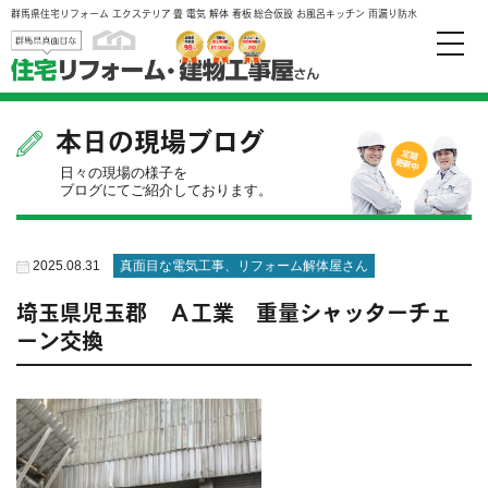
群馬県住宅リフォーム エクステリア 畳 電気 解体 看板 総合仮設 お風呂キッチン 雨漏り防水
toggle
naviga
本日の現場ブログ
日々の現場の様子を
ブログにてご紹介しております。
2025.08.31
真面目な電気工事、リフォーム解体屋さん
埼玉県児玉郡 Ａ工業 重量シャッターチェ
ーン交換