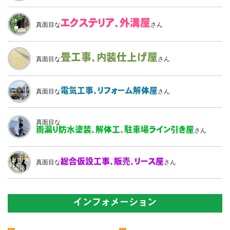
エクステリア、
外溝屋
真面目な
さん
畳工事、
内装仕上げ屋
真面目な
さん
電気工事、
リフォーム解体屋
真面目な
さん
真面目な
雨漏り防水塗装、
解体工、駐車場ライン引き屋
さん
総合仮設工事、
販売、リース屋
真面目な
さん
インフォメーション