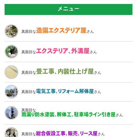
メニュー
造園
エクステリア屋
真面目な
さん
エクステリア、
外溝屋
真面目な
さん
畳工事、
内装仕上げ屋
真面目な
さん
電気工事、
リフォーム解体屋
真面目な
さん
真面目な
雨漏り防水塗装、
解体工、駐車場ライン引き屋
さん
総合仮設工事、
販売、リース屋
真面目な
さん