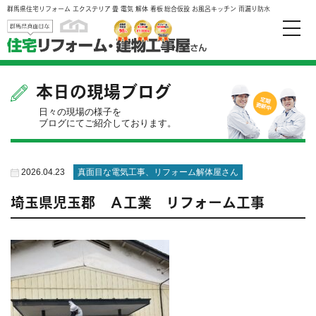
群馬県住宅リフォーム エクステリア 畳 電気 解体 看板 総合仮設 お風呂キッチン 雨漏り防水
toggle
naviga
本日の現場ブログ
日々の現場の様子を
ブログにてご紹介しております。
2026.04.23
真面目な電気工事、リフォーム解体屋さん
埼玉県児玉郡 Ａ工業 リフォーム工事