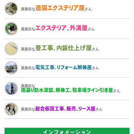
造園
エクステリア屋
真面目な
さん
エクステリア、
外溝屋
真面目な
さん
畳工事、
内装仕上げ屋
真面目な
さん
電気工事、
リフォーム解体屋
真面目な
さん
真面目な
雨漏り防水塗装、
解体工、駐車場ライン引き屋
さん
総合仮設工事、
販売、リース屋
真面目な
さん
インフォメーション