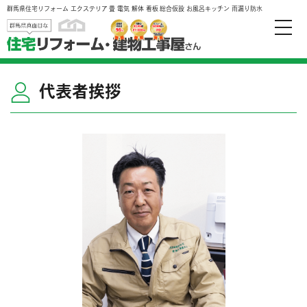
群馬県住宅リフォーム エクステリア 畳 電気 解体 看板 総合仮設 お風呂キッチン 雨漏り防水
toggle
naviga
代表者挨拶