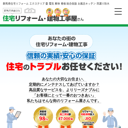
群馬県住宅リフォーム エクステリア 畳 電気 解体 看板 総合仮設 お風呂キッチン 雨漏り防水
toggle
naviga
あなたの大切なお住まい、
定期的にメンテナスしてあげていますか？
高品質なサービスを、よりリーズナブルに
「お客様にとって一番のおつきあい」
私たちはそんな街のリフォーム屋さんです。