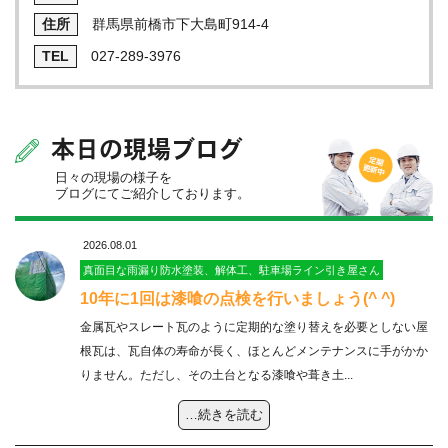
群馬県前橋市下大島町914-4
027-289-3976
本日の現場ブログ
日々の現場の様子を
ブログにてご紹介しております。
2026.08.01
真面目な雨漏り防水塗装、解体工、駐車場ライン引き屋さん
10年に1回は漆喰の点検を行いましょう(^ ^)
金属瓦やスレート瓦のように定期的な塗り替えを必要としない屋
根瓦は、瓦自体の寿命が長く、ほとんどメンテナンスに手がかか
りません。ただし、その土台となる漆喰や葺き土...
…続きを読む