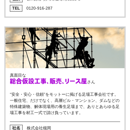
0120-916-287
真面目な
総合仮設工事、販売、リース屋
さん
“安全・安心・信頼”をモットーに掲げる足場工事会社です。
一般住宅、だけでなく、高層ビル・マンション、ダムなどの
特殊建築物、解体現場用の養生足場まで、ありとあらゆる足
場工事を材工一式で請け負っています。
株式会社槻岡